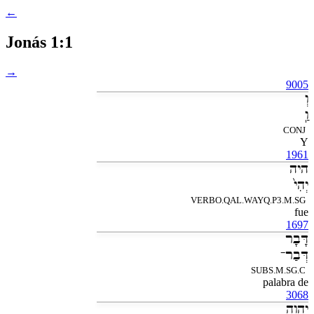
←
Jonás 1:1
→
9005
וְ
וַֽ
CONJ
Y
1961
היה
יְהִי֙
VERBO.QAL.WAYQ.P3.M.SG
fue
1697
דָּבָר
דְּבַר־
SUBS.M.SG.C
palabra de
3068
יְהוָה