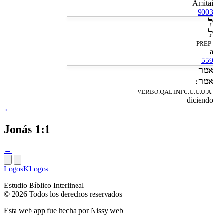
Amitai
9003
לְ
לֵ
PREP
a
559
אמר
אמֹֽר׃
VERBO.QAL.INFC.U.U.U.A
diciendo
←
Jonás 1:1
→
LogosKLogos
Estudio Bíblico Interlineal
© 2026 Todos los derechos reservados
Esta web app fue hecha por
Nissy web