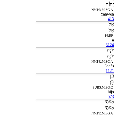
יְהוָ֔ה
NMPR.M.SG.A
Yahweh
413
אֶל
אֶל־
PREP
a
3124
יֹונָה
יֹונָ֥ה
NMPR.M.SG.A
Jonás
1121
בֵּן
בֶן־
SUBS.M.SG.C
hijo
573
אֲמִתַּי
אֲמִתַּ֖י
NMPR.M.SG.A