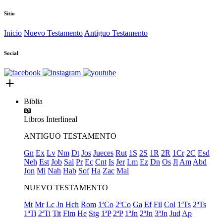
Sitio
Inicio
Nuevo Testamento
Antiguo Testamento
Social
Biblia
📖
Libros
Interlineal
ANTIGUO TESTAMENTO
Gn
Ex
Lv
Nm
Dt
Jos
Jueces
Rut
1S
2S
1R
2R
1Cr
2C
Esd
Neh
Est
Job
Sal
Pr
Ec
Cnt
Is
Jer
Lm
Ez
Dn
Os
Jl
Am
Abd
Jon
Mi
Nah
Hab
Sof
Ha
Zac
Mal
NUEVO TESTAMENTO
Mt
Mr
Lc
Jn
Hch
Rom
1ªCo
2ªCo
Ga
Ef
Fil
Col
1ªTs
2ªTs
1ªTi
2ªTi
Tit
Flm
He
Stg
1ªP
2ªP
1ªJn
2ªJn
3ªJn
Jud
Ap