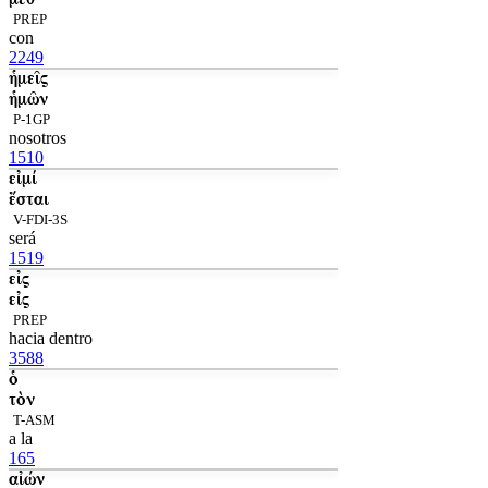
PREP
con
2249
ἡμεῖς
ἡμῶν
P-1GP
nosotros
1510
εἰμί
ἔσται
V-FDI-3S
será
1519
εἰς
εἰς
PREP
hacia dentro
3588
ὁ
τὸν
T-ASM
a la
165
αἰών