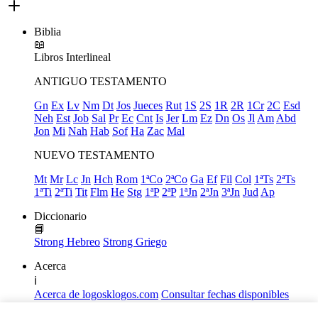
Biblia
📖
Libros
Interlineal
ANTIGUO TESTAMENTO
Gn
Ex
Lv
Nm
Dt
Jos
Jueces
Rut
1S
2S
1R
2R
1Cr
2C
Esd
Neh
Est
Job
Sal
Pr
Ec
Cnt
Is
Jer
Lm
Ez
Dn
Os
Jl
Am
Abd
Jon
Mi
Nah
Hab
Sof
Ha
Zac
Mal
NUEVO TESTAMENTO
Mt
Mr
Lc
Jn
Hch
Rom
1ªCo
2ªCo
Ga
Ef
Fil
Col
1ªTs
2ªTs
1ªTi
2ªTi
Tit
Flm
He
Stg
1ªP
2ªP
1ªJn
2ªJn
3ªJn
Jud
Ap
Diccionario
📘
Strong Hebreo
Strong Griego
Acerca
ℹ️
Acerca de logosklogos.com
Consultar fechas disponibles
Declaración de Fe
Atajos de teclado