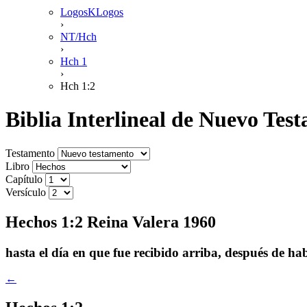
LogosKLogos
›
NT/Hch
›
Hch 1
›
Hch 1:2
Biblia Interlineal de Nuevo Te
Testamento
Libro
Capítulo
Versículo
Hechos 1:2 Reina Valera 1960
hasta el día en que fue recibido arriba, después de h
←