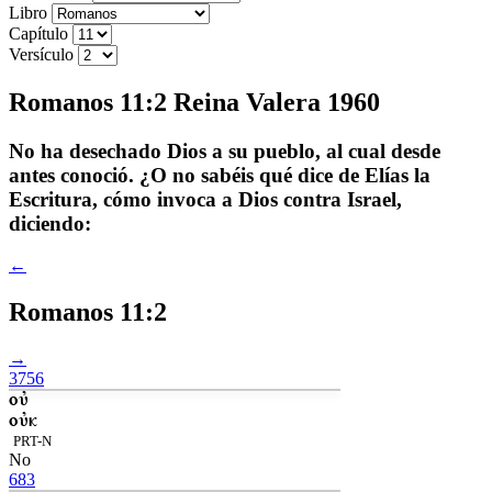
Libro
Capítulo
Versículo
Romanos 11:2 Reina Valera 1960
No ha desechado Dios a su pueblo, al cual desde
antes conoció. ¿O no sabéis qué dice de Elías la
Escritura, cómo invoca a Dios contra Israel,
diciendo:
←
Romanos 11:2
→
3756
οὐ
οὐκ
PRT-N
No
683