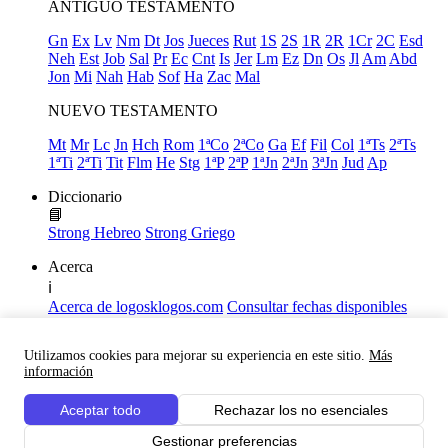
ANTIGUO TESTAMENTO
Gn
Ex
Lv
Nm
Dt
Jos
Jueces
Rut
1S
2S
1R
2R
1Cr
2C
Esd
Neh
Est
Job
Sal
Pr
Ec
Cnt
Is
Jer
Lm
Ez
Dn
Os
Jl
Am
Abd
Jon
Mi
Nah
Hab
Sof
Ha
Zac
Mal
NUEVO TESTAMENTO
Mt
Mr
Lc
Jn
Hch
Rom
1ªCo
2ªCo
Ga
Ef
Fil
Col
1ªTs
2ªTs
1ªTi
2ªTi
Tit
Flm
He
Stg
1ªP
2ªP
1ªJn
2ªJn
3ªJn
Jud
Ap
Diccionario
📘
Strong Hebreo
Strong Griego
Acerca
ℹ️
Acerca de logosklogos.com
Consultar fechas disponibles
Declaración de Fe
Atajos de teclado
Utilizamos cookies para mejorar su experiencia en este sitio.
Más
Links útiles
información
Facebook
Aceptar todo
Rechazar los no esenciales
Youtube
Gestionar preferencias