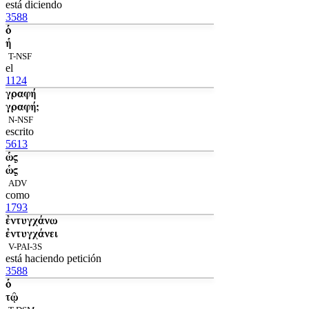
está diciendo
3588
ὁ
ἡ
T-NSF
el
1124
γραφή
γραφή;
N-NSF
escrito
5613
ὡς
ὡς
ADV
como
1793
ἐντυγχάνω
ἐντυγχάνει
V-PAI-3S
está haciendo petición
3588
ὁ
τῷ