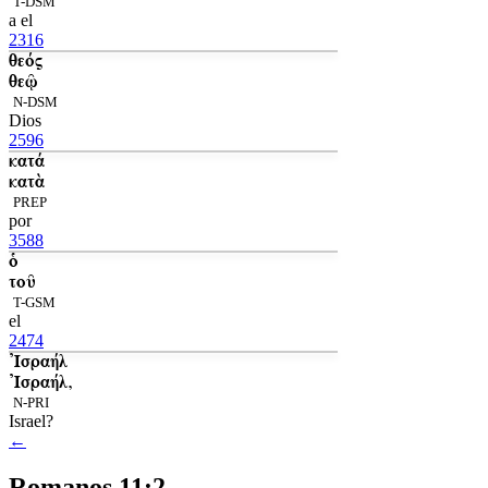
T-DSM
a el
2316
θεός
θεῷ
N-DSM
Dios
2596
κατά
κατὰ
PREP
por
3588
ὁ
τοῦ
T-GSM
el
2474
Ἰσραήλ
Ἰσραήλ,
N-PRI
Israel?
←
Romanos 11:2