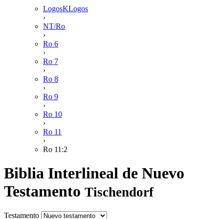
LogosKLogos
›
NT/Ro
›
Ro 6
›
Ro 7
›
Ro 8
›
Ro 9
›
Ro 10
›
Ro 11
›
Ro 11:2
Biblia Interlineal de Nuevo
Testamento
Tischendorf
Testamento