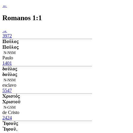
←
Romanos 1:1
→
3972
Παῦλος
Παῦλος
N-NSM
Paulo
1401
δοῦλος
δοῦλος
N-NSM
esclavo
5547
Χριστός
Χριστοῦ
N-GSM
de Cristo
2424
Ἰησοῦς
Ἰησοῦ,