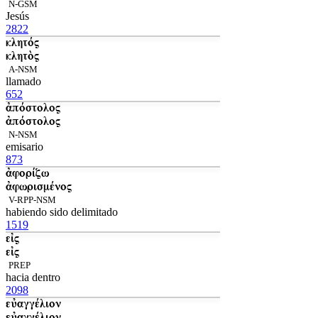
N-GSM
Jesús
2822
κλητός
κλητὸς
A-NSM
llamado
652
ἀπόστολος
ἀπόστολος
N-NSM
emisario
873
ἀφορίζω
ἀφωρισμένος
V-RPP-NSM
habiendo sido delimitado
1519
εἰς
εἰς
PREP
hacia dentro
2098
εὐαγγέλιον
εὐαγγέλιον