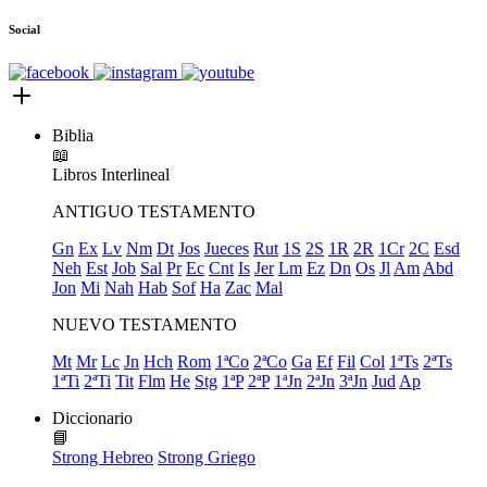
Social
Biblia
📖
Libros
Interlineal
ANTIGUO TESTAMENTO
Gn
Ex
Lv
Nm
Dt
Jos
Jueces
Rut
1S
2S
1R
2R
1Cr
2C
Esd
Neh
Est
Job
Sal
Pr
Ec
Cnt
Is
Jer
Lm
Ez
Dn
Os
Jl
Am
Abd
Jon
Mi
Nah
Hab
Sof
Ha
Zac
Mal
NUEVO TESTAMENTO
Mt
Mr
Lc
Jn
Hch
Rom
1ªCo
2ªCo
Ga
Ef
Fil
Col
1ªTs
2ªTs
1ªTi
2ªTi
Tit
Flm
He
Stg
1ªP
2ªP
1ªJn
2ªJn
3ªJn
Jud
Ap
Diccionario
📘
Strong Hebreo
Strong Griego