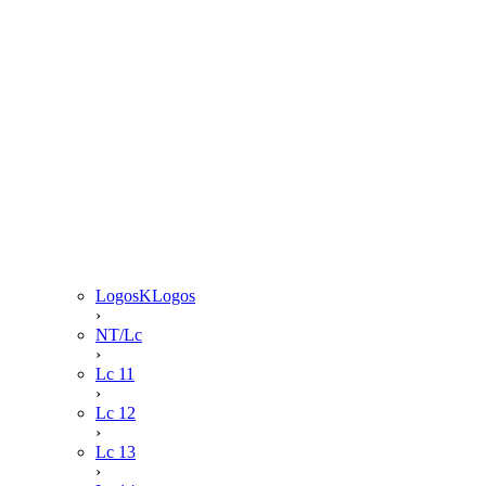
LogosKLogos
›
NT/Lc
›
Lc 11
›
Lc 12
›
Lc 13
›