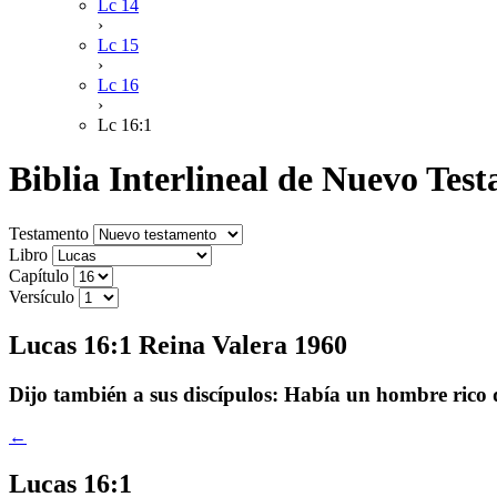
Lc 14
›
Lc 15
›
Lc 16
›
Lc 16:1
Biblia Interlineal de Nuevo Te
Testamento
Libro
Capítulo
Versículo
Lucas 16:1 Reina Valera 1960
Dijo también a sus discípulos: Había un hombre rico 
←
Lucas 16:1