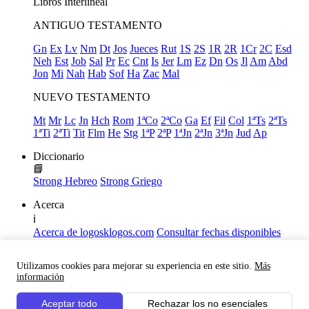
Libros
Interlineal
ANTIGUO TESTAMENTO
Gn
Ex
Lv
Nm
Dt
Jos
Jueces
Rut
1S
2S
1R
2R
1Cr
2C
Esd
Neh
Est
Job
Sal
Pr
Ec
Cnt
Is
Jer
Lm
Ez
Dn
Os
Jl
Am
Abd
Jon
Mi
Nah
Hab
Sof
Ha
Zac
Mal
NUEVO TESTAMENTO
Mt
Mr
Lc
Jn
Hch
Rom
1ªCo
2ªCo
Ga
Ef
Fil
Col
1ªTs
2ªTs
1ªTi
2ªTi
Tit
Flm
He
Stg
1ªP
2ªP
1ªJn
2ªJn
3ªJn
Jud
Ap
Diccionario
📘
Strong Hebreo
Strong Griego
Acerca
ℹ️
Acerca de logosklogos.com
Consultar fechas disponibles
Declaración de Fe
Atajos de teclado
Utilizamos cookies para mejorar su experiencia en este sitio.
Más
Links útiles
información
Facebook
Aceptar todo
Rechazar los no esenciales