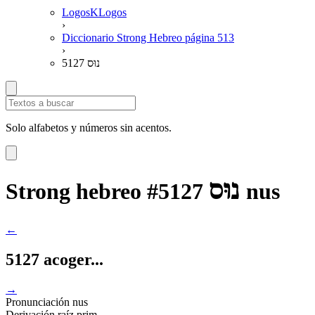
LogosKLogos
›
Diccionario Strong Hebreo página 513
›
5127 נוּס
Solo alfabetos y números sin acentos.
נוּס
Strong hebreo #5127
nus
←
5127 acoger...
→
Pronunciación
nus
Derivación
raíz prim.