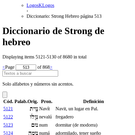
LogosKLogos
›
Diccionario: Strong Hebreo página 513
Diccionario de Strong de
hebreo
Displaying items 5121-5130 of 8680 in total
<
Page
of 868
>
Solo alfabetos y números sin acentos.
Cód.
Palab.Orig.
Pron.
Definición
נָוִית
5121
Navít
Navit, un lugar en Pal.
נְוָלוּ
5122
nevalú
fregadero
נוּם
5123
num
dormitar (de modorra)
נוּמָה
5124
numá
adormilado, tener sueño