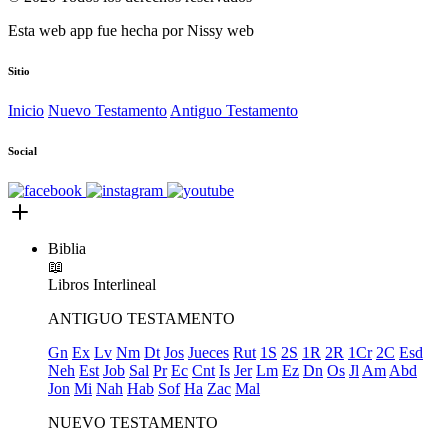
Esta web app fue hecha por
Nissy web
Sitio
Inicio
Nuevo Testamento
Antiguo Testamento
Social
Biblia
📖
Libros
Interlineal
ANTIGUO TESTAMENTO
Gn
Ex
Lv
Nm
Dt
Jos
Jueces
Rut
1S
2S
1R
2R
1Cr
2C
Esd
Neh
Est
Job
Sal
Pr
Ec
Cnt
Is
Jer
Lm
Ez
Dn
Os
Jl
Am
Abd
Jon
Mi
Nah
Hab
Sof
Ha
Zac
Mal
NUEVO TESTAMENTO