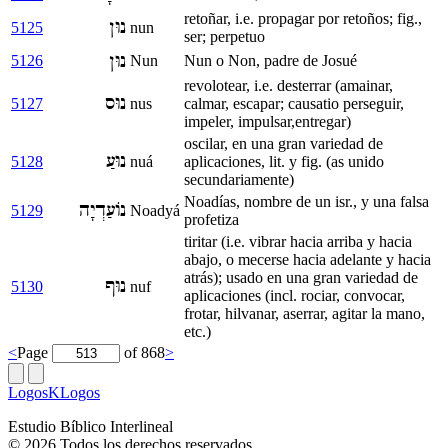
retoñar, i.e. propagar por retoños; fig.,
נוּן
5125
nun
ser; perpetuo
נוּן
5126
Nun
Nun o Non, padre de Josué
revolotear, i.e. desterrar (amainar,
נוּס
5127
nus
calmar, escapar; causatio perseguir,
impeler, impulsar,entregar)
oscilar, en una gran variedad de
נוּעַ
5128
nuá
aplicaciones, lit. y fig. (as unido
secundariamente)
Noadías, nombre de un isr., y una falsa
נוֹעַדְיָה
5129
Noadyá
profetiza
tiritar (i.e. vibrar hacia arriba y hacia
abajo, o mecerse hacia adelante y hacia
atrás); usado en una gran variedad de
נוּף
5130
nuf
aplicaciones (incl. rociar, convocar,
frotar, hilvanar, aserrar, agitar la mano,
etc.)
<
Page
of 868
>
LogosKLogos
Estudio Bíblico Interlineal
© 2026 Todos los derechos reservados