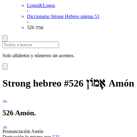
LogosKLogos
›
Diccionario Strong Hebreo página 53
›
526 אָמוֹן
Solo alfabetos y números sin acentos.
אָמוֹן
Strong hebreo #526
Amón
←
526 Amón.
→
Pronunciación
Amón
Derivación
lo mismo que
525