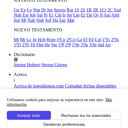
ANTIGUO TESTAMENTO
Gn
Ex
Lv
Nm
Dt
Jos
Jueces
Rut
1S
2S
1R
2R
1Cr
2C
Esd
Neh
Est
Job
Sal
Pr
Ec
Cnt
Is
Jer
Lm
Ez
Dn
Os
Jl
Am
Abd
Jon
Mi
Nah
Hab
Sof
Ha
Zac
Mal
NUEVO TESTAMENTO
Mt
Mr
Lc
Jn
Hch
Rom
1ªCo
2ªCo
Ga
Ef
Fil
Col
1ªTs
2ªTs
1ªTi
2ªTi
Tit
Flm
He
Stg
1ªP
2ªP
1ªJn
2ªJn
3ªJn
Jud
Ap
Diccionario
📘
Strong Hebreo
Strong Griego
Acerca
ℹ️
Acerca de logosklogos.com
Consultar fechas disponibles
Declaración de Fe
Atajos de teclado
Utilizamos cookies para mejorar su experiencia en este sitio.
Más
Links útiles
información
Facebook
Aceptar todo
Rechazar los no esenciales
Youtube
Gestionar preferencias