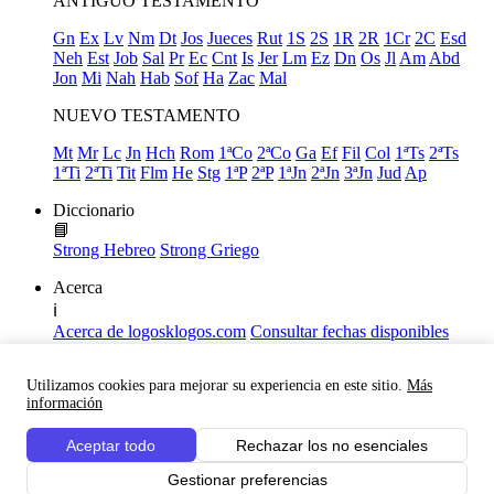
ANTIGUO TESTAMENTO
Gn
Ex
Lv
Nm
Dt
Jos
Jueces
Rut
1S
2S
1R
2R
1Cr
2C
Esd
Neh
Est
Job
Sal
Pr
Ec
Cnt
Is
Jer
Lm
Ez
Dn
Os
Jl
Am
Abd
Jon
Mi
Nah
Hab
Sof
Ha
Zac
Mal
NUEVO TESTAMENTO
Mt
Mr
Lc
Jn
Hch
Rom
1ªCo
2ªCo
Ga
Ef
Fil
Col
1ªTs
2ªTs
1ªTi
2ªTi
Tit
Flm
He
Stg
1ªP
2ªP
1ªJn
2ªJn
3ªJn
Jud
Ap
Diccionario
📘
Strong Hebreo
Strong Griego
Acerca
ℹ️
Acerca de logosklogos.com
Consultar fechas disponibles
Declaración de Fe
Atajos de teclado
Utilizamos cookies para mejorar su experiencia en este sitio.
Más
Links útiles
información
Facebook
Aceptar todo
Rechazar los no esenciales
Youtube
Gestionar preferencias