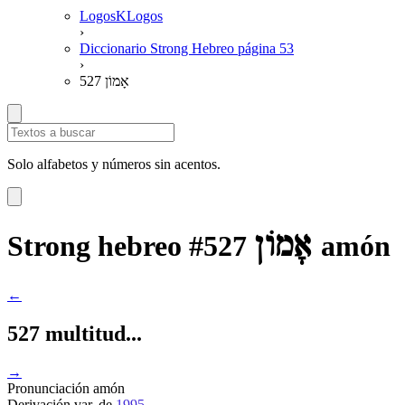
LogosKLogos
›
Diccionario Strong Hebreo página 53
›
527 אָמוֹן
Solo alfabetos y números sin acentos.
אָמוֹן
Strong hebreo #527
amón
←
527 multitud...
→
Pronunciación
amón
Derivación
var. de
1995