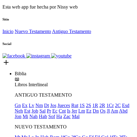
Esta web app fue hecha por
Nissy web
Sitio
Inicio
Nuevo Testamento
Antiguo Testamento
Social
Biblia
📖
Libros
Interlineal
ANTIGUO TESTAMENTO
Gn
Ex
Lv
Nm
Dt
Jos
Jueces
Rut
1S
2S
1R
2R
1Cr
2C
Esd
Neh
Est
Job
Sal
Pr
Ec
Cnt
Is
Jer
Lm
Ez
Dn
Os
Jl
Am
Abd
Jon
Mi
Nah
Hab
Sof
Ha
Zac
Mal
NUEVO TESTAMENTO