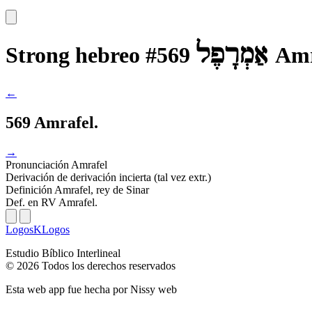
אַמְרָפֶל
Strong hebreo #569
Amr
←
569 Amrafel.
→
Pronunciación
Amrafel
Derivación
de derivación incierta (tal vez extr.)
Definición
Amrafel, rey de Sinar
Def. en RV
Amrafel.
LogosKLogos
Estudio Bíblico Interlineal
© 2026 Todos los derechos reservados
Esta web app fue hecha por
Nissy web