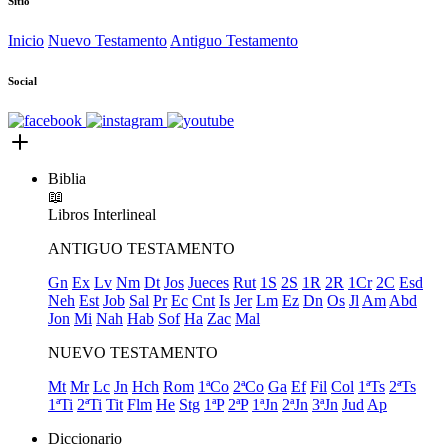
Sitio
Inicio
Nuevo Testamento
Antiguo Testamento
Social
Biblia
📖
Libros
Interlineal
ANTIGUO TESTAMENTO
Gn
Ex
Lv
Nm
Dt
Jos
Jueces
Rut
1S
2S
1R
2R
1Cr
2C
Esd
Neh
Est
Job
Sal
Pr
Ec
Cnt
Is
Jer
Lm
Ez
Dn
Os
Jl
Am
Abd
Jon
Mi
Nah
Hab
Sof
Ha
Zac
Mal
NUEVO TESTAMENTO
Mt
Mr
Lc
Jn
Hch
Rom
1ªCo
2ªCo
Ga
Ef
Fil
Col
1ªTs
2ªTs
1ªTi
2ªTi
Tit
Flm
He
Stg
1ªP
2ªP
1ªJn
2ªJn
3ªJn
Jud
Ap
Diccionario