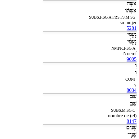
אִשָּׁה
אִשְׁתֹּ֨ו
SUBS.F.SG.A.PRS.P3.M.SG
su mujer
5281
נָעֳמִי
נָעֳמִ֜י
NMPR.F.SG.A
Noemí
9005
וְ
וְ
CONJ
y
8034
שֵׁם
שֵׁ֥ם
SUBS.M.SG.C
(el) nombre de
8147
שְׁנַיִם
שְׁנֵֽי־