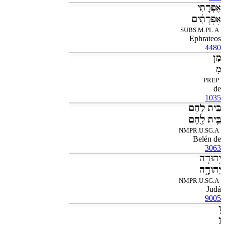
אֶפְרָתִי
אֶפְרָתִ֔ים
SUBS.M.PL.A
Ephrateos
4480
מִן
מִ
PREP
de
1035
בֵּית לֶחֶם
בֵּ֥ית לֶ֖חֶם
NMPR.U.SG.A
Belén de
3063
יְהוּדָה
יְהוּדָ֑ה
NMPR.U.SG.A
Judá
9005
וְ
וַ