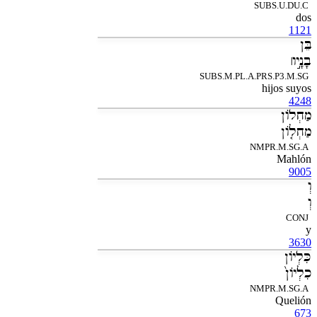
SUBS.U.DU.C
dos
1121
בֵּן
בָנָ֣יו׀
SUBS.M.PL.A.PRS.P3.M.SG
hijos suyos
4248
מַחְלֹון
מַחְלֹ֤ון
NMPR.M.SG.A
Mahlón
9005
וְ
וְ
CONJ
y
3630
כִּלְיֹון
כִלְיֹון֙
NMPR.M.SG.A
Quelión
673