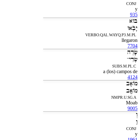
CONJ
y
935
בוא
יָּבֹ֥אוּ
VERBO.QAL.WAYQ.P3.M.PL
llegaron
7704
שָׂדֶה
שְׂדֵי־
SUBS.M.PL.C
a (los) campos de
4124
מֹואָב
מֹואָ֖ב
NMPR.U.SG.A
Moab
9005
וְ
וַ
CONJ
y
1961