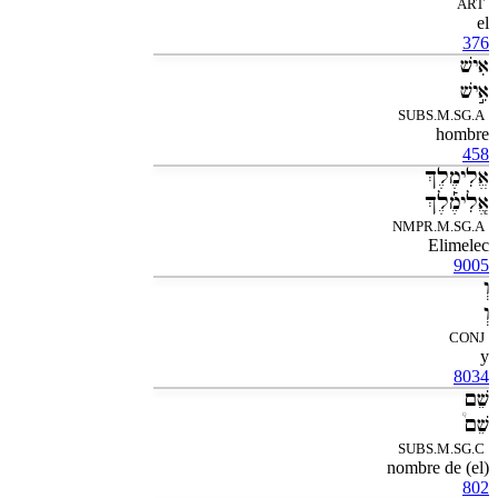
ART
el
376
אִישׁ
אִ֣ישׁ
SUBS.M.SG.A
hombre
458
אֱלִימֶלֶךְ
אֱֽלִימֶ֡לֶךְ
NMPR.M.SG.A
Elimelec
9005
וְ
וְ
CONJ
y
8034
שֵׁם
שֵׁם֩
SUBS.M.SG.C
(el) nombre de
802