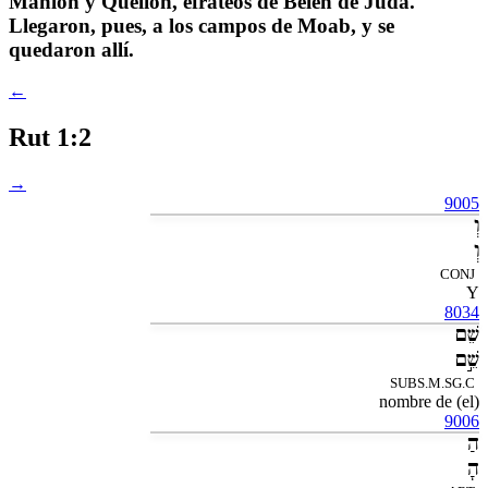
Mahlón y Quelión, efrateos de Belén de Judá.
Llegaron, pues, a los campos de Moab, y se
quedaron allí.
←
Rut 1:2
→
9005
וְ
וְ
CONJ
Y
8034
שֵׁם
שֵׁ֣ם
SUBS.M.SG.C
(el) nombre de
9006
הַ
הָ