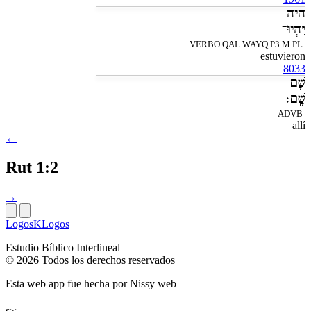
היה
יִּֽהְיוּ־
VERBO.QAL.WAYQ.P3.M.PL
estuvieron
8033
שָׁם
שָֽׁם׃
ADVB
allí
←
Rut 1:2
→
LogosKLogos
Estudio Bíblico Interlineal
© 2026 Todos los derechos reservados
Esta web app fue hecha por
Nissy web