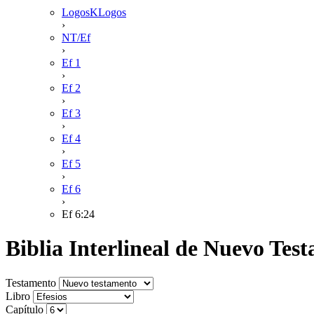
LogosKLogos
›
NT/Ef
›
Ef 1
›
Ef 2
›
Ef 3
›
Ef 4
›
Ef 5
›
Ef 6
›
Ef 6:24
Biblia Interlineal de Nuevo Te
Testamento
Libro
Capítulo