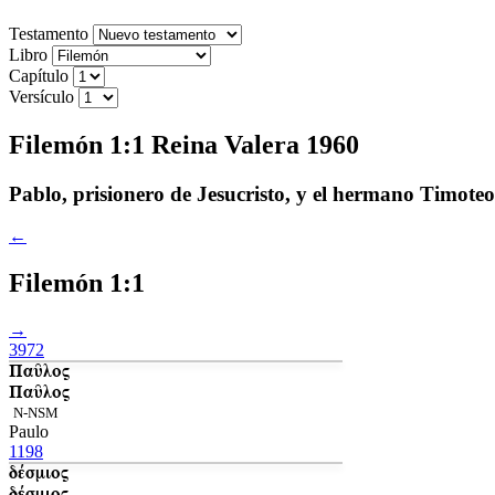
Testamento
Libro
Capítulo
Versículo
Filemón 1:1 Reina Valera 1960
Pablo, prisionero de Jesucristo, y el hermano Timote
←
Filemón 1:1
→
3972
Παῦλος
Παῦλος
N-NSM
Paulo
1198
δέσμιος
δέσμιος