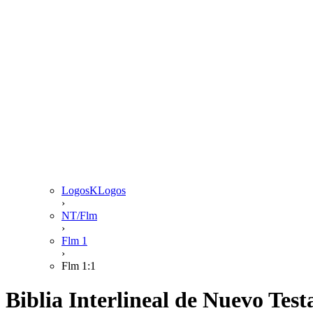
LogosKLogos
›
NT/Flm
›
Flm 1
›
Flm 1:1
Biblia Interlineal de Nuevo Te