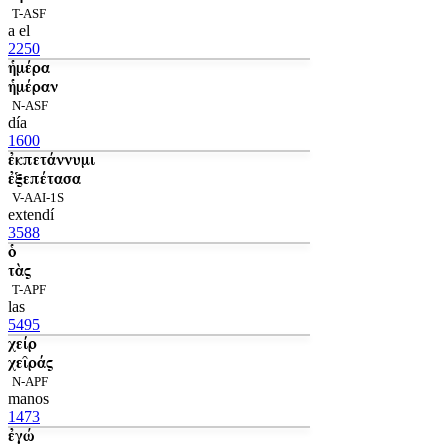
T-ASF
a el
2250
ἡμέρα
ἡμέραν
N-ASF
día
1600
ἐκπετάννυμι
ἐξεπέτασα
V-AAI-1S
extendí
3588
ὁ
τὰς
T-APF
las
5495
χείρ
χεῖράς
N-APF
manos
1473
ἐγώ