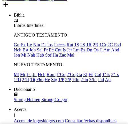
Biblia
📖
Libros
Interlineal
ANTIGUO TESTAMENTO
Gn
Ex
Lv
Nm
Dt
Jos
Jueces
Rut
1S
2S
1R
2R
1Cr
2C
Esd
Neh
Est
Job
Sal
Pr
Ec
Cnt
Is
Jer
Lm
Ez
Dn
Os
Jl
Am
Abd
Jon
Mi
Nah
Hab
Sof
Ha
Zac
Mal
NUEVO TESTAMENTO
Mt
Mr
Lc
Jn
Hch
Rom
1ªCo
2ªCo
Ga
Ef
Fil
Col
1ªTs
2ªTs
1ªTi
2ªTi
Tit
Flm
He
Stg
1ªP
2ªP
1ªJn
2ªJn
3ªJn
Jud
Ap
Diccionario
📘
Strong Hebreo
Strong Griego
Acerca
ℹ️
Acerca de logosklogos.com
Consultar fechas disponibles
Declaración de Fe
Atajos de teclado