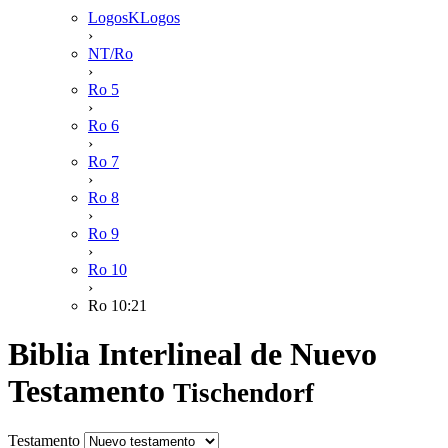
LogosKLogos
›
NT/Ro
›
Ro 5
›
Ro 6
›
Ro 7
›
Ro 8
›
Ro 9
›
Ro 10
›
Ro 10:21
Biblia Interlineal de Nuevo
Testamento
Tischendorf
Testamento