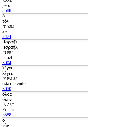
CONJ
pero
3588
ὁ
τὸν
T-ASM
a el
2474
Ἰσραήλ
Ἰσραὴλ
N-PRI
Israel
3004
λέγω
λέγει,
V-PAI-3S
está diciendo
3650
ὅλος
ὅλην
A-ASF
Entero
3588
ὁ
τὴν