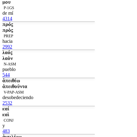
μου
P-1GS
de mí
4314
πρός
πρὸς
PREP
hacia
2992
λαός
λαὸν
N-ASM
pueblo
544
ἀπειθέω
ἀπειθοῦντα
V-PAP-ASM
desobedeciendo
2532
καί
καὶ
CONJ
y
483
ἀντιλέγω