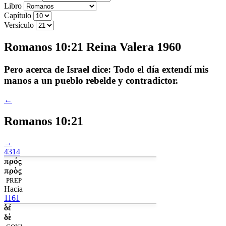
Libro
Capítulo
Versículo
Romanos 10:21 Reina Valera 1960
Pero acerca de Israel dice: Todo el día extendí mis
manos a un pueblo rebelde y contradictor.
←
Romanos 10:21
→
4314
πρός
πρὸς
PREP
Hacia
1161
δέ
δὲ