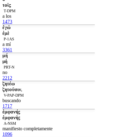
τοῖς
T-DPM
a los
1473
ἐγώ
ἐμὲ
P-1AS
a mí
3361
μή
μὴ
PRT-N
no
2212
ζητέω
ζητοῦσιν,
V-PAP-DPM
buscando
1717
ἐμφανής
ἐμφανὴς
A-NSM
manifiesto completamente
1096