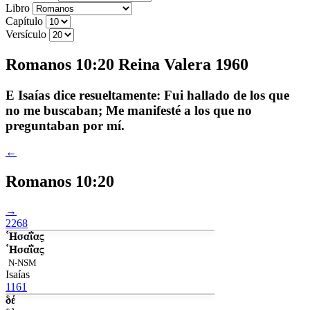
Libro
Capítulo
Versículo
Romanos 10:20 Reina Valera 1960
E Isaías dice resueltamente: Fui hallado de los que
no me buscaban; Me manifesté a los que no
preguntaban por mí.
←
Romanos 10:20
→
2268
Ἡσαΐας
Ἡσαΐας
N-NSM
Isaías
1161
δέ