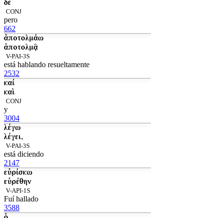
δὲ
CONJ
pero
662
ἀποτολμάω
ἀποτολμᾷ
V-PAI-3S
está hablando resueltamente
2532
καί
καὶ
CONJ
y
3004
λέγω
λέγει,
V-PAI-3S
está diciendo
2147
εὑρίσκω
εὑρέθην
V-API-1S
Fuí hallado
3588
ὁ