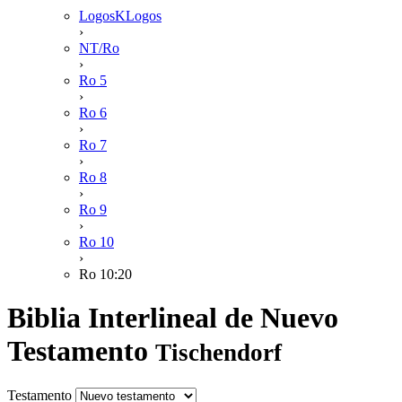
LogosKLogos
›
NT/Ro
›
Ro 5
›
Ro 6
›
Ro 7
›
Ro 8
›
Ro 9
›
Ro 10
›
Ro 10:20
Biblia Interlineal de Nuevo
Testamento
Tischendorf
Testamento