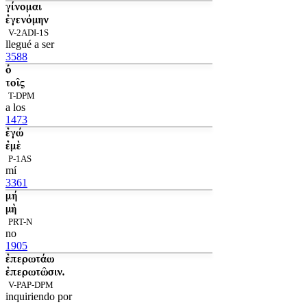
γίνομαι
ἐγενόμην
V-2ADI-1S
llegué a ser
3588
ὁ
τοῖς
T-DPM
a los
1473
ἐγώ
ἐμὲ
P-1AS
mí
3361
μή
μὴ
PRT-N
no
1905
ἐπερωτάω
ἐπερωτῶσιν.
V-PAP-DPM
inquiriendo por