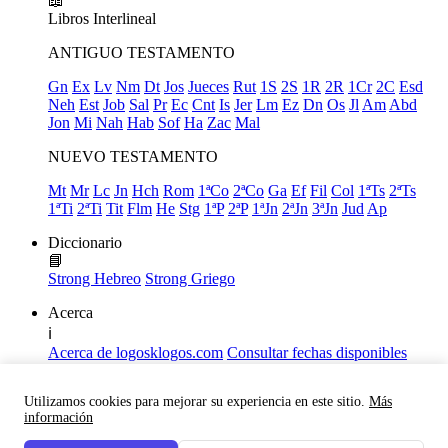
📖
Libros
Interlineal
ANTIGUO TESTAMENTO
Gn
Ex
Lv
Nm
Dt
Jos
Jueces
Rut
1S
2S
1R
2R
1Cr
2C
Esd
Neh
Est
Job
Sal
Pr
Ec
Cnt
Is
Jer
Lm
Ez
Dn
Os
Jl
Am
Abd
Jon
Mi
Nah
Hab
Sof
Ha
Zac
Mal
NUEVO TESTAMENTO
Mt
Mr
Lc
Jn
Hch
Rom
1ªCo
2ªCo
Ga
Ef
Fil
Col
1ªTs
2ªTs
1ªTi
2ªTi
Tit
Flm
He
Stg
1ªP
2ªP
1ªJn
2ªJn
3ªJn
Jud
Ap
Diccionario
📘
Strong Hebreo
Strong Griego
Acerca
ℹ️
Acerca de logosklogos.com
Consultar fechas disponibles
Declaración de Fe
Atajos de teclado
Utilizamos cookies para mejorar su experiencia en este sitio.
Más
Links útiles
información
Facebook