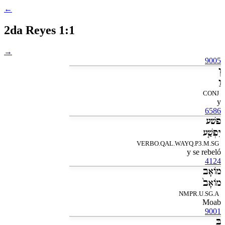
←
2da Reyes 1:1
→
9005
וְ
וַ
CONJ
y
6586
פשׁע
יִּפְשַׁ֤ע
VERBO.QAL.WAYQ.P3.M.SG
y se rebeló
4124
מֹואָב
מֹואָב֙
NMPR.U.SG.A
Moab
9001
בְּ