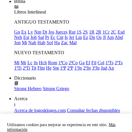
Biblia
📖
Libros
Interlineal
ANTIGUO TESTAMENTO
Gn
Ex
Lv
Nm
Dt
Jos
Jueces
Rut
1S
2S
1R
2R
1Cr
2C
Esd
Neh
Est
Job
Sal
Pr
Ec
Cnt
Is
Jer
Lm
Ez
Dn
Os
Jl
Am
Abd
Jon
Mi
Nah
Hab
Sof
Ha
Zac
Mal
NUEVO TESTAMENTO
Mt
Mr
Lc
Jn
Hch
Rom
1ªCo
2ªCo
Ga
Ef
Fil
Col
1ªTs
2ªTs
1ªTi
2ªTi
Tit
Flm
He
Stg
1ªP
2ªP
1ªJn
2ªJn
3ªJn
Jud
Ap
Diccionario
📘
Strong Hebreo
Strong Griego
Acerca
ℹ️
Acerca de logosklogos.com
Consultar fechas disponibles
Declaración de Fe
Atajos de teclado
Utilizamos cookies para mejorar su experiencia en este sitio.
Más
Links útiles
información