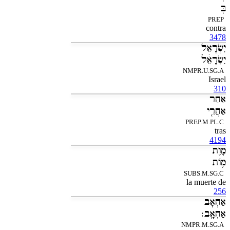
בְּ
PREP
contra
3478
יִשְׂרָאֵל
יִשְׂרָאֵ֔ל
NMPR.U.SG.A
Israel
310
אַחַר
אַחֲרֵ֖י
PREP.M.PL.C
tras
4194
מָוֶת
מֹ֥ות
SUBS.M.SG.C
la muerte de
256
אַחְאָב
אַחְאָֽב׃
NMPR.M.SG.A