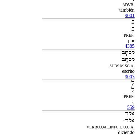
ADVB
también
9001
בְּ
בְּ
PREP
por
4385
מִכְתָּב
מִכְתָּ֖ב
SUBS.M.SG.A
escrito
9003
לְ
לֵ
PREP
a
559
אמר
אמֹֽר׃
VERBO.QAL.INFC.U.U.U.A
diciendo