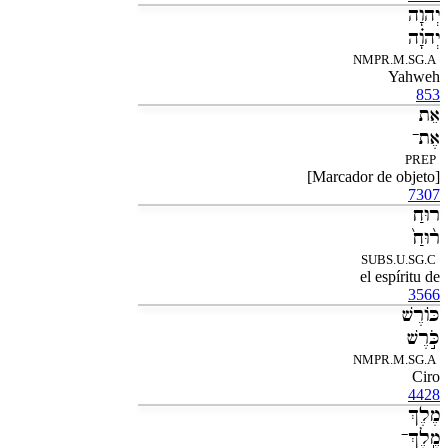
יְהוָה
יְהוָ֗ה
NMPR.M.SG.A
Yahweh
853
אֵת
אֶת־
PREP
[Marcador de objeto]
7307
רוּחַ
ר֨וּחַ֙
SUBS.U.SG.C
el espíritu de
3566
כֹּורֶשׁ
כֹּ֣רֶשׁ
NMPR.M.SG.A
Ciro
4428
מֶלֶךְ
מֶֽלֶךְ־