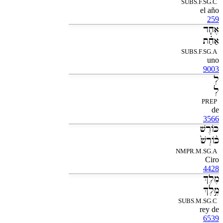
SUBS.F.SG.C
el año
259
אֶחָד
אַחַ֗ת
SUBS.F.SG.A
uno
9003
לְ
לְ
PREP
de
3566
כֹּורֶשׁ
כֹ֨ורֶשׁ֙
NMPR.M.SG.A
Ciro
4428
מֶלֶךְ
מֶ֣לֶךְ
SUBS.M.SG.C
rey de
6539