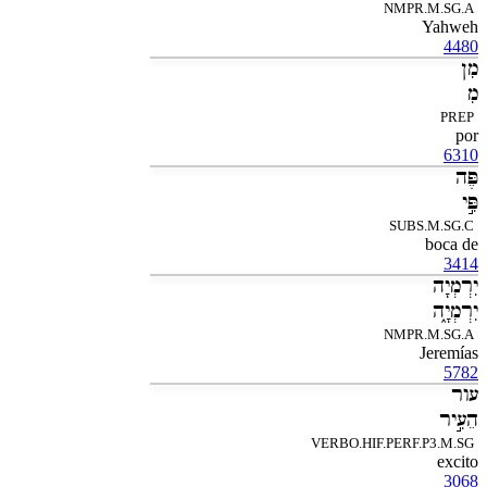
NMPR.M.SG.A
Yahweh
4480
מִן
מִ
PREP
por
6310
פֶּה
פִּ֣י
SUBS.M.SG.C
boca de
3414
יִרְמְיָה
יִרְמְיָ֑ה
NMPR.M.SG.A
Jeremías
5782
עור
הֵעִ֣יר
VERBO.HIF.PERF.P3.M.SG
excito
3068