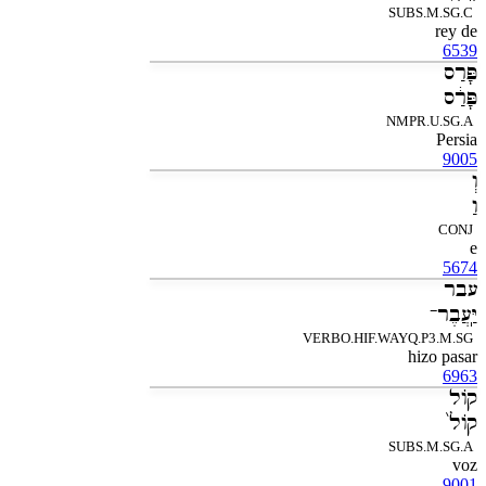
SUBS.M.SG.C
rey de
6539
פָּרַס
פָּרַ֔ס
NMPR.U.SG.A
Persia
9005
וְ
וַ
CONJ
e
5674
עבר
יַּֽעֲבֶר־
VERBO.HIF.WAYQ.P3.M.SG
hizo pasar
6963
קֹול
קֹול֙
SUBS.M.SG.A
voz
9001