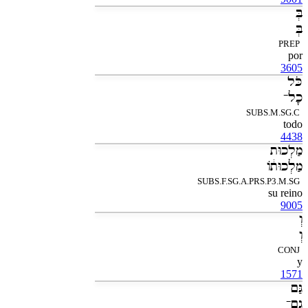
בְּ
בְּ
PREP
por
3605
כֹּל
כָל־
SUBS.M.SG.C
todo
4438
מַלְכוּת
מַלְכוּתֹ֔ו
SUBS.F.SG.A.PRS.P3.M.SG
su reino
9005
וְ
וְ
CONJ
y
1571
גַּם
גַם־