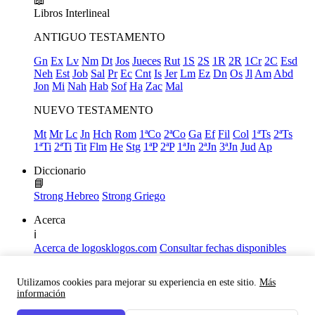
📖
Libros
Interlineal
ANTIGUO TESTAMENTO
Gn
Ex
Lv
Nm
Dt
Jos
Jueces
Rut
1S
2S
1R
2R
1Cr
2C
Esd
Neh
Est
Job
Sal
Pr
Ec
Cnt
Is
Jer
Lm
Ez
Dn
Os
Jl
Am
Abd
Jon
Mi
Nah
Hab
Sof
Ha
Zac
Mal
NUEVO TESTAMENTO
Mt
Mr
Lc
Jn
Hch
Rom
1ªCo
2ªCo
Ga
Ef
Fil
Col
1ªTs
2ªTs
1ªTi
2ªTi
Tit
Flm
He
Stg
1ªP
2ªP
1ªJn
2ªJn
3ªJn
Jud
Ap
Diccionario
📘
Strong Hebreo
Strong Griego
Acerca
ℹ️
Acerca de logosklogos.com
Consultar fechas disponibles
Declaración de Fe
Atajos de teclado
Utilizamos cookies para mejorar su experiencia en este sitio.
Más
Links útiles
información
Facebook