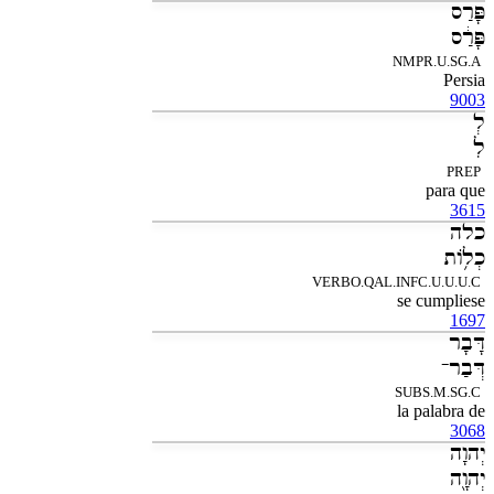
פָּרַס
פָּרַ֔ס
NMPR.U.SG.A
Persia
9003
לְ
לִ
PREP
para que
3615
כלה
כְלֹ֥ות
VERBO.QAL.INFC.U.U.U.C
se cumpliese
1697
דָּבָר
דְּבַר־
SUBS.M.SG.C
la palabra de
3068
יְהוָה
יְהוָ֖ה