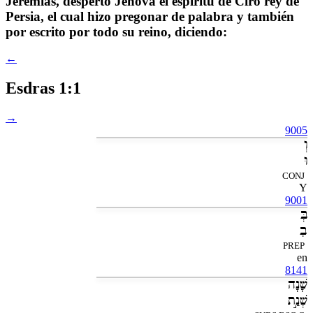
Jeremías, despertó Jehová el espíritu de Ciro rey de
Persia, el cual hizo pregonar de palabra y también
por escrito por todo su reino, diciendo:
←
Esdras 1:1
→
9005
וְ
וּ
CONJ
Y
9001
בְּ
בִ
PREP
en
8141
שָׁנָה
שְׁנַ֣ת