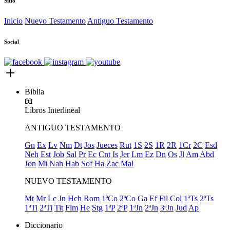
Sitio
Inicio
Nuevo Testamento
Antiguo Testamento
Social
Biblia
📖
Libros
Interlineal
ANTIGUO TESTAMENTO
Gn
Ex
Lv
Nm
Dt
Jos
Jueces
Rut
1S
2S
1R
2R
1Cr
2C
Esd
Neh
Est
Job
Sal
Pr
Ec
Cnt
Is
Jer
Lm
Ez
Dn
Os
Jl
Am
Abd
Jon
Mi
Nah
Hab
Sof
Ha
Zac
Mal
NUEVO TESTAMENTO
Mt
Mr
Lc
Jn
Hch
Rom
1ªCo
2ªCo
Ga
Ef
Fil
Col
1ªTs
2ªTs
1ªTi
2ªTi
Tit
Flm
He
Stg
1ªP
2ªP
1ªJn
2ªJn
3ªJn
Jud
Ap
Diccionario