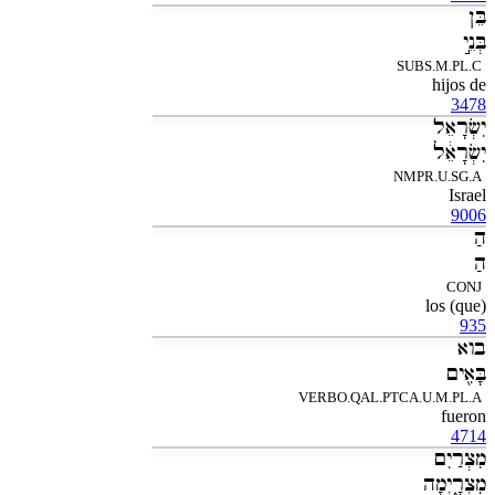
בֵּן
בְּנֵ֣י
SUBS.M.PL.C
hijos de
3478
יִשְׂרָאֵל
יִשְׂרָאֵ֔ל
NMPR.U.SG.A
Israel
9006
הַ
הַ
CONJ
los (que)
935
בוא
בָּאִ֖ים
VERBO.QAL.PTCA.U.M.PL.A
fueron
4714
מִצְרַיִם
מִצְרָ֑יְמָה