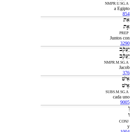
NMPR.U.SG.A
a Egipto
854
אֵת
אֵ֣ת
PREP
Juntos con
3290
יַעֲקֹב
יַעֲקֹ֔ב
NMPR.M.SG.A
Jacob
376
אִישׁ
אִ֥ישׁ
SUBS.M.SG.A
cada uno
9005
וְ
וּ
CONJ
y
1004