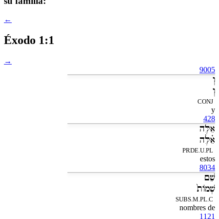
su familia:
←
Éxodo 1:1
→
9005
וְ
וְ
CONJ
y
428
אֵלֶּה
אֵ֗לֶּה
PRDE.U.PL
estos
8034
שֵׁם
שְׁמֹות֙
SUBS.M.PL.C
nombres de
1121