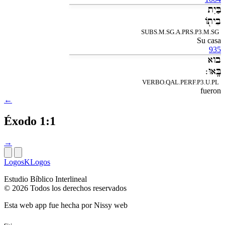
בַּיִת
בֵיתֹ֖ו
SUBS.M.SG.A.PRS.P3.M.SG
Su casa
935
בוא
בָּֽאוּ׃
VERBO.QAL.PERF.P3.U.PL
fueron
←
Éxodo 1:1
→
LogosKLogos
Estudio Bíblico Interlineal
© 2026 Todos los derechos reservados
Esta web app fue hecha por
Nissy web