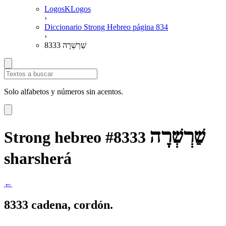
LogosKLogos
›
Diccionario Strong Hebreo página 834
›
8333 שַׁרְשְׁרָה
Solo alfabetos y números sin acentos.
שַׁרְשְׁרָה
Strong hebreo #8333
sharsherá
←
8333 cadena, cordón.