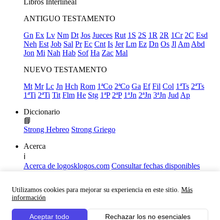
Libros
Interlineal
ANTIGUO TESTAMENTO
Gn
Ex
Lv
Nm
Dt
Jos
Jueces
Rut
1S
2S
1R
2R
1Cr
2C
Esd
Neh
Est
Job
Sal
Pr
Ec
Cnt
Is
Jer
Lm
Ez
Dn
Os
Jl
Am
Abd
Jon
Mi
Nah
Hab
Sof
Ha
Zac
Mal
NUEVO TESTAMENTO
Mt
Mr
Lc
Jn
Hch
Rom
1ªCo
2ªCo
Ga
Ef
Fil
Col
1ªTs
2ªTs
1ªTi
2ªTi
Tit
Flm
He
Stg
1ªP
2ªP
1ªJn
2ªJn
3ªJn
Jud
Ap
Diccionario
📘
Strong Hebreo
Strong Griego
Acerca
ℹ️
Acerca de logosklogos.com
Consultar fechas disponibles
Declaración de Fe
Atajos de teclado
Utilizamos cookies para mejorar su experiencia en este sitio.
Más
Links útiles
información
Facebook
Aceptar todo
Rechazar los no esenciales