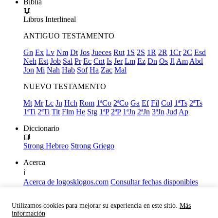
Biblia
📖
Libros
Interlineal
ANTIGUO TESTAMENTO
Gn
Ex
Lv
Nm
Dt
Jos
Jueces
Rut
1S
2S
1R
2R
1Cr
2C
Esd
Neh
Est
Job
Sal
Pr
Ec
Cnt
Is
Jer
Lm
Ez
Dn
Os
Jl
Am
Abd
Jon
Mi
Nah
Hab
Sof
Ha
Zac
Mal
NUEVO TESTAMENTO
Mt
Mr
Lc
Jn
Hch
Rom
1ªCo
2ªCo
Ga
Ef
Fil
Col
1ªTs
2ªTs
1ªTi
2ªTi
Tit
Flm
He
Stg
1ªP
2ªP
1ªJn
2ªJn
3ªJn
Jud
Ap
Diccionario
📘
Strong Hebreo
Strong Griego
Acerca
ℹ️
Acerca de logosklogos.com
Consultar fechas disponibles
Declaración de Fe
Atajos de teclado
Utilizamos cookies para mejorar su experiencia en este sitio.
Más
Links útiles
información