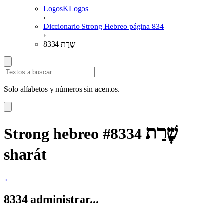
LogosKLogos
›
Diccionario Strong Hebreo página 834
›
8334 שָׁרַת
Solo alfabetos y números sin acentos.
שָׁרַת
Strong hebreo #8334
sharát
←
8334 administrar...