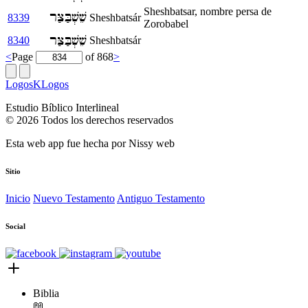
Sheshbatsar, nombre persa de
שֵׁשְׁבַּצַּר
8339
Sheshbatsár
Zorobabel
שֵׁשְׁבַּצַּר
8340
Sheshbatsár
<
Page
of 868
>
LogosKLogos
Estudio Bíblico Interlineal
© 2026 Todos los derechos reservados
Esta web app fue hecha por
Nissy web
Sitio
Inicio
Nuevo Testamento
Antiguo Testamento
Social
Biblia
📖