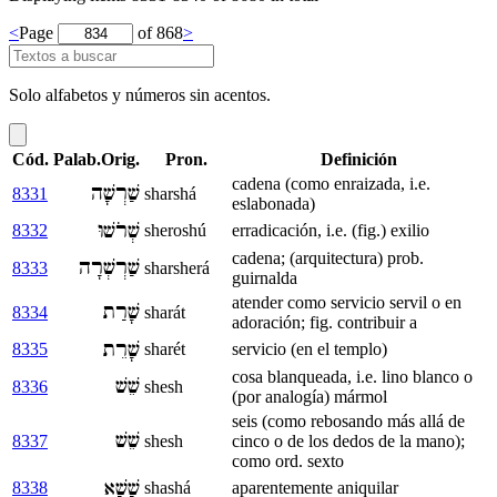
<
Page
of 868
>
Solo alfabetos y números sin acentos.
Cód.
Palab.Orig.
Pron.
Definición
cadena (como enraizada, i.e.
שַׁרְשָׁה
8331
sharshá
eslabonada)
שְׁרֹשׁוּ
8332
sheroshú
erradicación, i.e. (fig.) exilio
cadena; (arquitectura) prob.
שַׁרְשְׁרָה
8333
sharsherá
guirnalda
atender como servicio servil o en
שָׁרַת
8334
sharát
adoración; fig. contribuir a
שָׁרֵת
8335
sharét
servicio (en el templo)
cosa blanqueada, i.e. lino blanco o
שֵׁשׁ
8336
shesh
(por analogía) mármol
seis (como rebosando más allá de
שֵׁשׁ
8337
shesh
cinco o de los dedos de la mano);
como ord. sexto
שָׁשָׁא
8338
shashá
aparentemente aniquilar