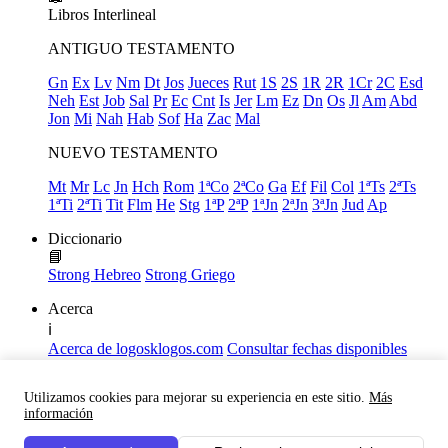
Libros
Interlineal
ANTIGUO TESTAMENTO
Gn
Ex
Lv
Nm
Dt
Jos
Jueces
Rut
1S
2S
1R
2R
1Cr
2C
Esd
Neh
Est
Job
Sal
Pr
Ec
Cnt
Is
Jer
Lm
Ez
Dn
Os
Jl
Am
Abd
Jon
Mi
Nah
Hab
Sof
Ha
Zac
Mal
NUEVO TESTAMENTO
Mt
Mr
Lc
Jn
Hch
Rom
1ªCo
2ªCo
Ga
Ef
Fil
Col
1ªTs
2ªTs
1ªTi
2ªTi
Tit
Flm
He
Stg
1ªP
2ªP
1ªJn
2ªJn
3ªJn
Jud
Ap
Diccionario
📘
Strong Hebreo
Strong Griego
Acerca
ℹ️
Acerca de logosklogos.com
Consultar fechas disponibles
Declaración de Fe
Atajos de teclado
Utilizamos cookies para mejorar su experiencia en este sitio.
Más
Links útiles
información
Facebook