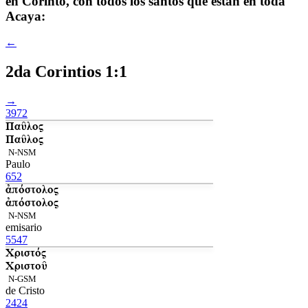
en Corinto, con todos los santos que están en toda
Acaya:
←
2da Corintios 1:1
→
3972
Παῦλος
Παῦλος
N-NSM
Paulo
652
ἀπόστολος
ἀπόστολος
N-NSM
emisario
5547
Χριστός
Χριστοῦ
N-GSM
de Cristo
2424