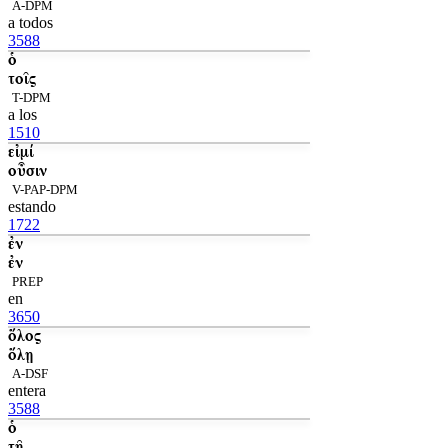
A-DPM
a todos
3588
ὁ
τοῖς
T-DPM
a los
1510
εἰμί
οὖσιν
V-PAP-DPM
estando
1722
ἐν
ἐν
PREP
en
3650
ὅλος
ὅλῃ
A-DSF
entera
3588
ὁ
τῇ