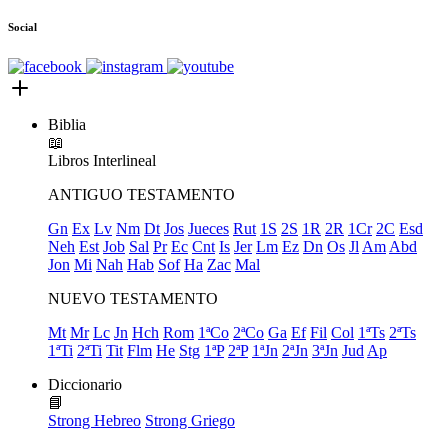
Social
Biblia
📖
Libros
Interlineal
ANTIGUO TESTAMENTO
Gn
Ex
Lv
Nm
Dt
Jos
Jueces
Rut
1S
2S
1R
2R
1Cr
2C
Esd
Neh
Est
Job
Sal
Pr
Ec
Cnt
Is
Jer
Lm
Ez
Dn
Os
Jl
Am
Abd
Jon
Mi
Nah
Hab
Sof
Ha
Zac
Mal
NUEVO TESTAMENTO
Mt
Mr
Lc
Jn
Hch
Rom
1ªCo
2ªCo
Ga
Ef
Fil
Col
1ªTs
2ªTs
1ªTi
2ªTi
Tit
Flm
He
Stg
1ªP
2ªP
1ªJn
2ªJn
3ªJn
Jud
Ap
Diccionario
📘
Strong Hebreo
Strong Griego