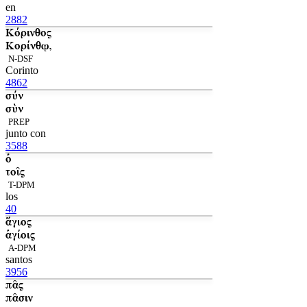
en
2882
Κόρινθος
Κορίνθῳ,
N-DSF
Corinto
4862
σύν
σὺν
PREP
junto con
3588
ὁ
τοῖς
T-DPM
los
40
ἅγιος
ἁγίοις
A-DPM
santos
3956
πᾶς
πᾶσιν