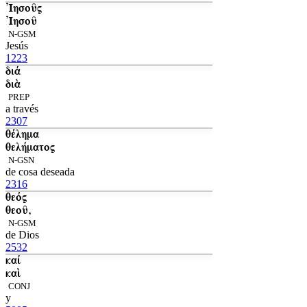
Ἰησοῦς
Ἰησοῦ
N-GSM
Jesús
1223
διά
διὰ
PREP
a través
2307
θέλημα
θελήματος
N-GSN
de cosa deseada
2316
θεός
θεοῦ,
N-GSM
de Dios
2532
καί
καὶ
CONJ
y