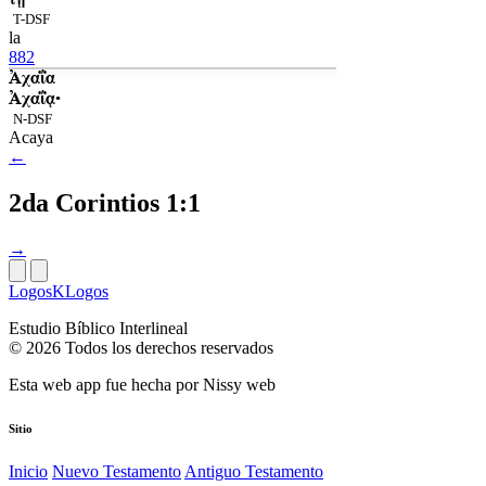
T-DSF
la
882
Ἀχαΐα
Ἀχαΐᾳ·
N-DSF
Acaya
←
2da Corintios 1:1
→
LogosKLogos
Estudio Bíblico Interlineal
© 2026 Todos los derechos reservados
Esta web app fue hecha por
Nissy web
Sitio
Inicio
Nuevo Testamento
Antiguo Testamento