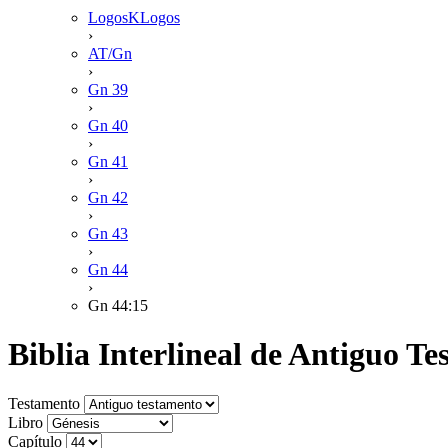
LogosKLogos
›
AT/Gn
›
Gn 39
›
Gn 40
›
Gn 41
›
Gn 42
›
Gn 43
›
Gn 44
›
Gn 44:15
Biblia Interlineal de Antiguo T
Testamento
Libro
Capítulo