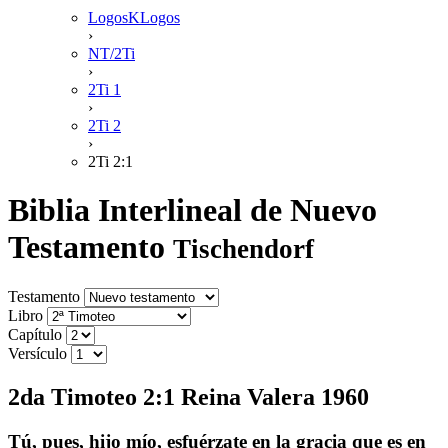
LogosKLogos
›
NT/2Ti
›
2Ti 1
›
2Ti 2
›
2Ti 2:1
Biblia Interlineal de Nuevo
Testamento
Tischendorf
Testamento
Libro
Capítulo
Versículo
2da Timoteo 2:1 Reina Valera 1960
Tú, pues, hijo mío, esfuérzate en la gracia que es en