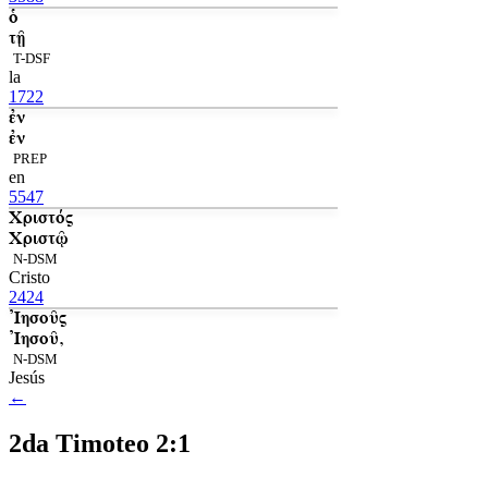
ὁ
τῇ
T-DSF
la
1722
ἐν
ἐν
PREP
en
5547
Χριστός
Χριστῷ
N-DSM
Cristo
2424
Ἰησοῦς
Ἰησοῦ,
N-DSM
Jesús
←
2da Timoteo 2:1