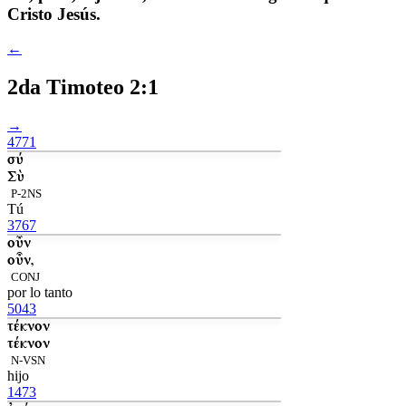
Cristo Jesús.
←
2da Timoteo 2:1
→
4771
σύ
Σὺ
P-2NS
Tú
3767
οὖν
οὖν,
CONJ
por lo tanto
5043
τέκνον
τέκνον
N-VSN
hijo
1473