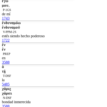
ἐγώ
μου,
P-1GS
de mí
1743
ἐνδυναμόω
ἐνδυναμοῦ
V-PPM-2S
estés siendo hecho poderoso
1722
ἐν
ἐν
PREP
en
3588
ὁ
τῇ
T-DSF
la
5485
χάρις
χάριτι
N-DSF
bondad inmerecida
3588